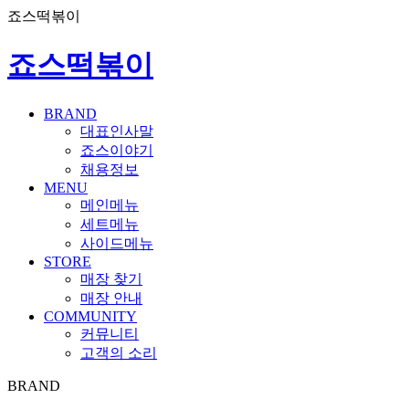
죠스떡볶이
죠스떡볶이
BRAND
대표인사말
죠스이야기
채용정보
MENU
메인메뉴
세트메뉴
사이드메뉴
STORE
매장 찾기
매장 안내
COMMUNITY
커뮤니티
고객의 소리
BRAND